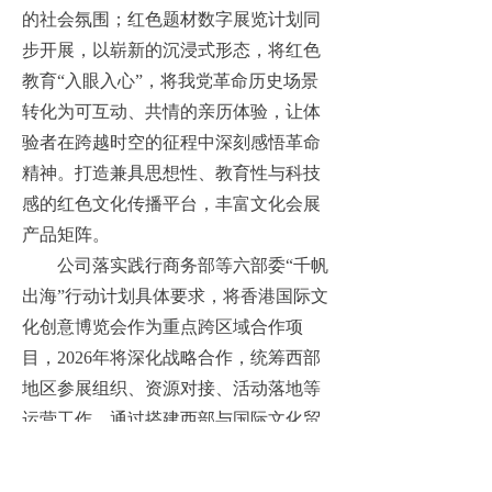
的社会氛围；红色题材数字展览计划同
步开展，以崭新的沉浸式形态，将红色
教育“入眼入心”，将我党革命历史场景
转化为可互动、共情的亲历体验，让体
验者在跨越时空的征程中深刻感悟革命
精神。打造兼具思想性、教育性与科技
感的红色文化传播平台，丰富文化会展
产品矩阵。
公司落实践行商务部等六部委“千帆
出海”行动计划具体要求，将香港国际文
化创意博览会作为重点跨区域合作项
目，
2026年将深化战略合作，统筹西部
地区参展组织、资源对接、活动落地等
运营工作。通过搭建西部与国际文化贸
易桥梁，一方面遴选西部优质文化企业
及产品亮相展会，助力文化出海，助力